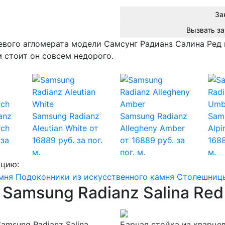
За
вого агломерата модели Самсунг Радианз Салина Ред 
м стоит он совсем недорого.
anz
Samsung Radianz
Samsung Radianz
Sam
rch
Aleutian White
от
Allegheny Amber
Alp
 за
16889 руб. за пог.
от 16889 руб. за
1688
м.
пог. м.
м.
кцию:
мня
Подоконники из искусственного камня
Столешницы
 Samsung Radianz Salina Red
amsung Radianz Salina
Барная стойка из кварцев