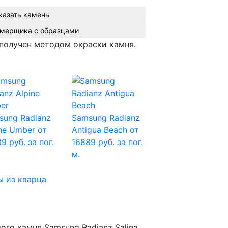
казать камень
Вызвать замерщика с образцами
получен методом окраски камня.
sung Radianz
Samsung Radianz
ine Umber
от
Antigua Beach
от
9 руб. за пог.
16889 руб. за пог.
м.
 из кварца
ого камня Samsung Radianz Salina