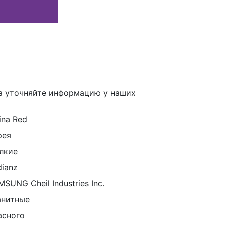
а уточняйте информацию у наших
ina Red
рея
лкие
dianz
SUNG Cheil Industries Inc.
анитные
асного