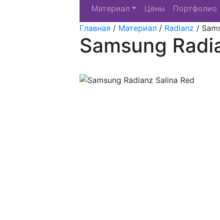
Материал
Цены
Портфолио
Главная
/
Материал
/
Radianz
/
Sams
Samsung Radia