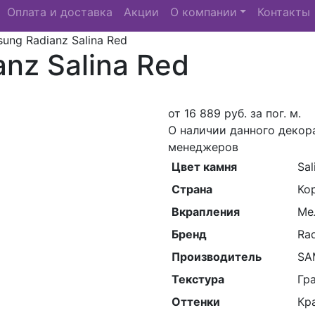
Оплата и доставка
Акции
О компании
Контакты
ung Radianz Salina Red
nz Salina Red
от
16 889
руб. за пог. м.
О наличии данного декор
менеджеров
Цвет камня
Sal
Страна
Ко
Вкрапления
Ме
Бренд
Ra
Производитель
SAM
Текстура
Гр
Оттенки
Кр