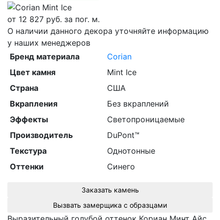
от
12 827
руб. за пог. м.
О наличии данного декора уточняйте информацию
у наших менеджеров
Бренд материала
Corian
Цвет камня
Mint Ice
Страна
США
Вкрапления
Без вкраплений
Эффекты
Светопроницаемые
Производитель
DuPont™
Текстура
Однотонные
Оттенки
Синего
Заказать камень
Вызвать замерщика с образцами
Выразительный голубой оттенок Кориан Минт Айс