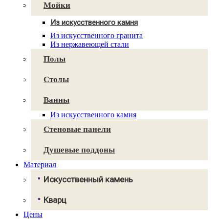
Avant Quartz
Мойки
Smartquartz
Из искусственного камня
Для кухни
Из искусственного гранита
Для ванной
Из нержавеющей стали
Полы
Столы
Ванны
Из искусственного камня
Стеновые панели
Душевые поддоны
Материал
Искусственный камень
Грандекс
Кварц
NeoMarm
Хай-макс
Цены
Авант Кварц