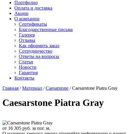
Старон
Портфолио
СмартКварц
Ханекс
Оплата и доставка
Цезарьстоун
Акрилика
Акции
Радианз
Кориан
О компании
Викостон
Монтелли
Сертификаты
Технистон
Тристоун
Благодарственные письма
Камбрия
Галерея
Плазастон
Отзывы
Как оформить заказ
Сотрудничество
Ответы на вопросы
Статьи
Новости
Гарантия
Контакты
Главная
/
Материал
/
Caesarstone
/
Caesarstone Piatra Gray
Caesarstone Piatra Gray
от
16 305
руб. за пог. м.
О наличии данного декора уточняйте информацию у наших