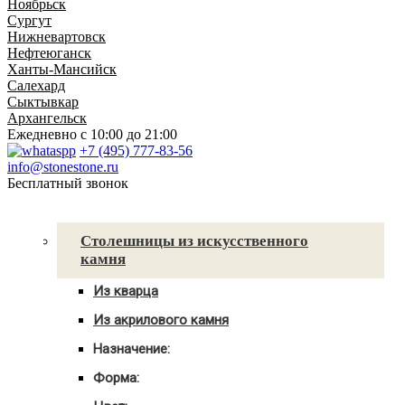
Ноябрьск
Сургут
Нижневартовск
Нефтеюганск
Ханты-Мансийск
Салехард
Сыктывкар
Архангельск
Ежедневно
с 10:00 до 21:00
+7 (495) 777-83-56
info@stonestone.ru
Бесплатный звонок
Каталог товаров
Столешницы из искусственного
камня
Из кварца
Для кухни
Из акрилового камня
Для ванны
Для кухни
С мойкой
Назначение:
Для ванны
Для кухни
С мойкой
Форма:
Для ванной
Угловые
С мойкой