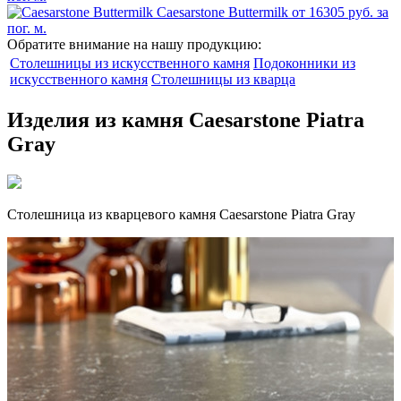
Caesarstone Buttermilk
от 16305 руб. за
пог. м.
Обратите внимание на нашу продукцию:
Столешницы из искусственного камня
Подоконники из
искусственного камня
Столешницы из кварца
Изделия из камня Caesarstone Piatra
Gray
Столешница из кварцевого камня Caesarstone Piatra Gray