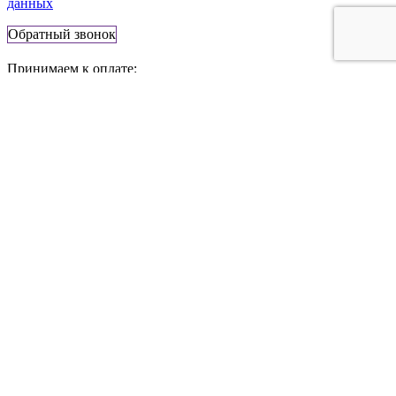
данных
Обратный звонок
Принимаем к оплате:
141100, Россия, г. Щелково ,
Талсинская ул., 1
Телефон:
+7 (495) 777-83-56
E-mail:
info@stonestone.ru
Сайт носит информационный характер и не является
публичной офертой. Стоимость товаров, их наличие и
подробные характеристики уточняйте у представителей
компании StoneStone, используя средства связи, указанные на
сайте.
x
Изделия из камня
со скидкой 10%
Оставьте заявку, чтобы получить скидку или бесплатную