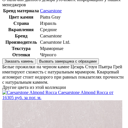
менеджеров
Бренд материала
Caesarstone
Цвет камня
Piatra Gray
Страна
Израиль
Вкрапления
Средние
Бренд
Caesarstone
Производитель
Caesarstone Ltd.
Текстура
Мраморные
Оттенки
Чёрного
Заказать камень
Вызвать замерщика с образцами
Белые прожилки на черном камне Цезарь Стоун Пьятра Грей
имитируют схожесть с натуральным мрамором. Кварцевый
агломерат стоит недорого при равных показателях прочности
с натуральным камнем.
Другие цвета из этой коллекции
Caesarstone Almond Rocca
от
16305 руб. за пог. м.