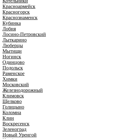
Котельники
Красноармейск
Красногорск
Краснознаменск
Кубинка
Лобня
Лосино-Петровский
Лыткарино
Люберцы
Мытищи
Ногинск
Одинцово
Подольск
Раменское
Химки
Московский
Железнодорожный
Климовск
Щелково
Голицыно
Коломна
Клин
Воскресенск
Зеленоград
Новый Уренгой